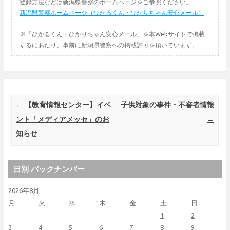
登録方法などは新潟県警察のホームページをご参照ください。
新潟県警察ホームページ（ひかるくん・ひかりちゃん安心メール）
※「ひかるくん・ひかりちゃん安心メール」を本Webサイトで掲載
するにあたり、事前に新潟県警察への掲載許可を頂いています。
Post navigation
←
【教育情報センター】イベ
子供対象の事件・不審者情報
ント「メディアメッセ」のお
→
知らせ
日別 バックナンバー
2026年8月
月
火
水
木
金
土
日
1
2
3
4
5
6
7
8
9