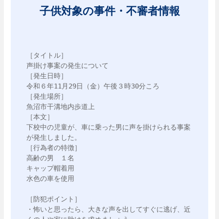
子供対象の事件・不審者情報
［タイトル］

声掛け事案の発生について

［発生日時］

令和６年11月29日（金）午後３時30分ころ

［発生場所］

魚沼市干溝地内歩道上

［本文］

下校中の児童が、車に乗った男に声を掛けられる事案
が発生しました。

［行為者の特徴］

高齢の男　１名

キャップ帽着用

水色の車を使用

［防犯ポイント］

・怖いと思ったら、大きな声を出してすぐに逃げ、近