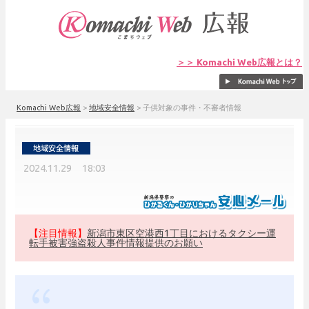
＞＞ Komachi Web広報とは？
Komachi Web広報
>
地域安全情報
>
子供対象の事件・不審者情報
2024.11.29 18:03
【注目情報】
新潟市東区空港西1丁目におけるタクシー運
転手被害強盗殺人事件情報提供のお願い