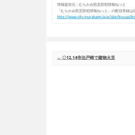
情報提供元：むらかみ防災防犯情報ねっと
「むらかみ防災防犯情報ねっと」の配信登録は以
http://www.city.murakami.lg.jp/site/bousai/b
Post navigation
←
◇12.14寺泊戸崎で建物火災