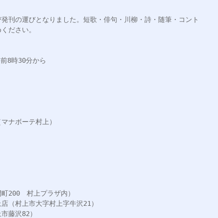
び発刊の運びとなりました。短歌・俳句・川柳・詩・随筆・コント
ください。

前8時30分から

マナボーテ村上）

200　村上プラザ内）

店（村上市大字村上字牛沢21）

藤沢82）
