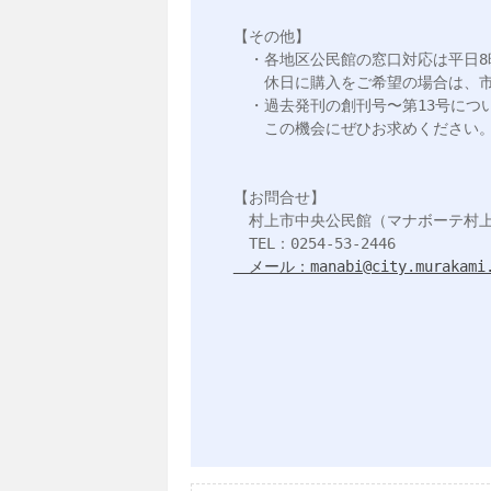
【その他】

　・各地区公民館の窓口対応は平日8時
　　休日に購入をご希望の場合は、市
　・過去発刊の創刊号〜第13号につい
　　この機会にぜひお求めください。
【お問合せ】

　村上市中央公民館（マナボーテ村上
　メール：manabi@city.murakami.