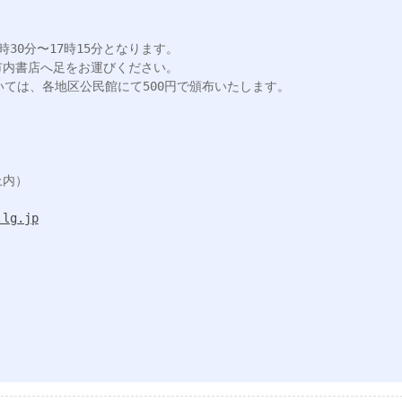
30分〜17時15分となります。

内書店へ足をお運びください。

ては、各地区公民館にて500円で頒布いたします。



内）

lg.jp