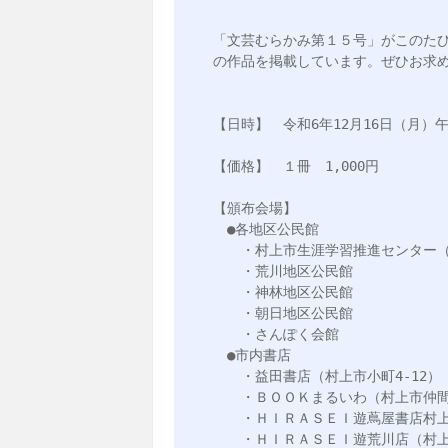
「文芸むらかみ第１５号」がこのた
の作品を掲載しています。ぜひお求め
【日時】　令和6年12月16日（月）午
【価格】　１冊　1,000円

【頒布会場】

　●各地区公民館

　　・村上市生涯学習推進センター（
　　・荒川地区公民館

　　・神林地区公民館

　　・朝日地区公民館

　　・さんぽく会館

　●市内書店

　　・益田書店（村上市小町4-12）

　　・ＢＯＯＫまるいわ（村上市仲間町
　　・ＨＩＲＡＳＥＩ遊蔦屋書店村上
　　・ＨＩＲＡＳＥＩ遊荒川店（村上市