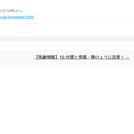
下のURLから。
ousai-bousainet.html
【気象情報】12.15雷と突風・降ひょうに注意！
→