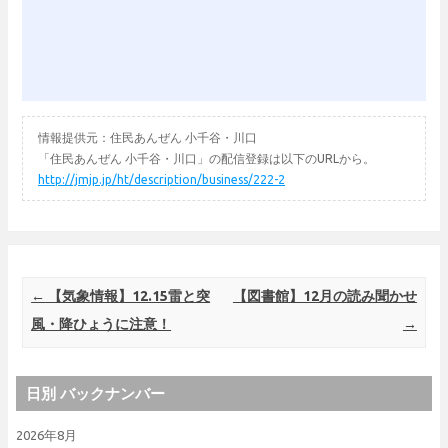
情報提供元：住民あんぜん 小千谷・川口
「住民あんぜん 小千谷・川口」の配信登録は以下のURLから。
http://jmjp.jp/ht/description/business/222-2
Post navigation
←
【気象情報】12.15雷と突
【図書館】12月の読み聞かせ
風・降ひょうに注意！
→
日別 バックナンバー
2026年8月