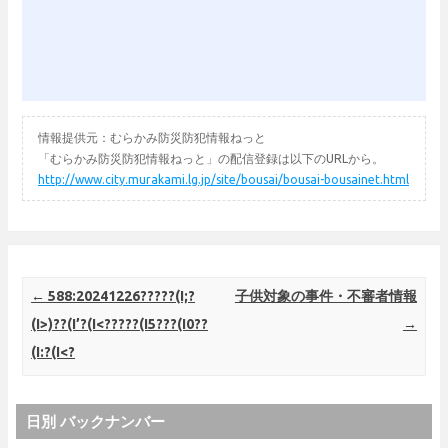
情報提供元：むらかみ防災防犯情報ねっと
「むらかみ防災防犯情報ねっと」の配信登録は以下のURLから。
http://www.city.murakami.lg.jp/site/bousai/bousai-bousainet.html
Post navigation
←
588:20241226?????(I;?
子供対象の事件・不審者情報
(I>)??(I’?(I<?????(I5???(I0??
→
(I:?(I<?
日別 バックナンバー