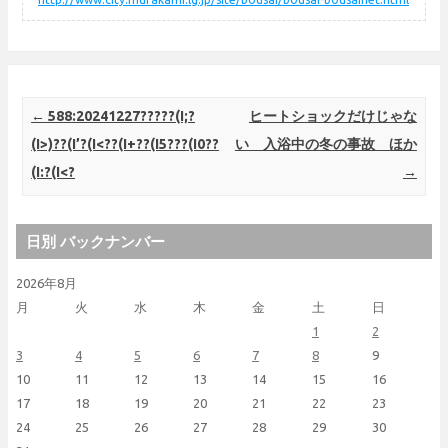
Post navigation
←
588:20241227?????(I;?
ヒートショックだけじゃな
(I>)??(I’?(I<??(I+??(I5???(I0??
い 入浴中の冬の事故 ほか
(I:?(I<?
→
日別 バックナンバー
2026年8月
月
火
水
木
金
土
日
1
2
3
4
5
6
7
8
9
10
11
12
13
14
15
16
17
18
19
20
21
22
23
24
25
26
27
28
29
30