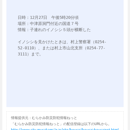
日時：12月27日　午後5時20分頃

場所：中津原洞門付近の国道７号

情報：子連れのイノシシ５頭が横断した

イノシシを見かけたときは、村上警察署（0254-
52-0110）、または村上市山北支所（0254-77-
3111）まで。

情報提供元：むらかみ防災防犯情報ねっと
「むらかみ防災防犯情報ねっと」の配信登録は以下のURLから。
http://www.city.murakami.lg.jp/site/bousai/bousai-bousainet.html