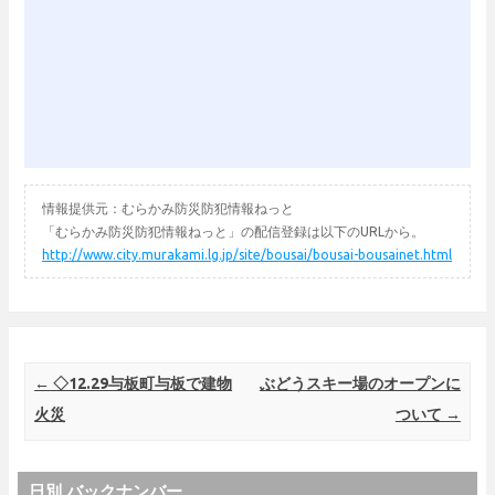
情報提供元：むらかみ防災防犯情報ねっと
「むらかみ防災防犯情報ねっと」の配信登録は以下のURLから。
http://www.city.murakami.lg.jp/site/bousai/bousai-bousainet.html
Post navigation
←
◇12.29与板町与板で建物
ぶどうスキー場のオープンに
火災
ついて
→
日別 バックナンバー