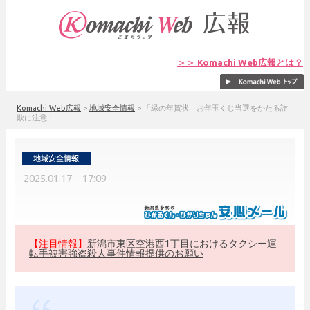
＞＞ Komachi Web広報とは？
Komachi Web広報
>
地域安全情報
>
「緑の年賀状」お年玉くじ当選をかたる詐
欺に注意！
2025.01.17 17:09
【注目情報】
新潟市東区空港西1丁目におけるタクシー運
転手被害強盗殺人事件情報提供のお願い