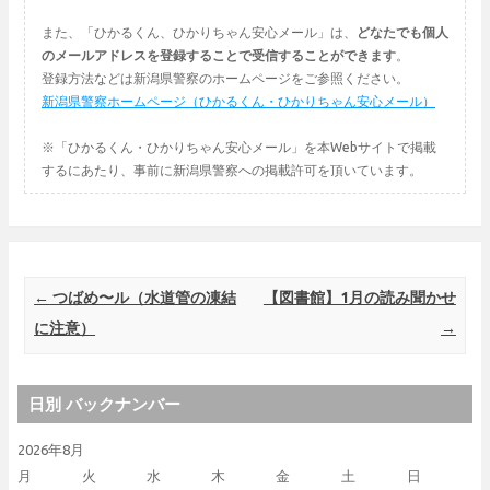
また、「ひかるくん、ひかりちゃん安心メール」は、
どなたでも個人
のメールアドレスを登録することで受信することができます
。
登録方法などは新潟県警察のホームページをご参照ください。
新潟県警察ホームページ（ひかるくん・ひかりちゃん安心メール）
※「ひかるくん・ひかりちゃん安心メール」を本Webサイトで掲載
するにあたり、事前に新潟県警察への掲載許可を頂いています。
Post navigation
←
つばめ〜ル（水道管の凍結
【図書館】1月の読み聞かせ
に注意）
→
日別 バックナンバー
2026年8月
月
火
水
木
金
土
日