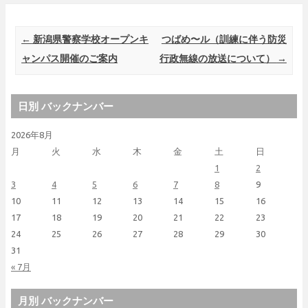
Post navigation
←
新潟県警察学校オープンキ
つばめ〜ル（訓練に伴う防災
ャンパス開催のご案内
行政無線の放送について）
→
日別 バックナンバー
2026年8月
月
火
水
木
金
土
日
1
2
3
4
5
6
7
8
9
10
11
12
13
14
15
16
17
18
19
20
21
22
23
24
25
26
27
28
29
30
31
« 7月
月別 バックナンバー