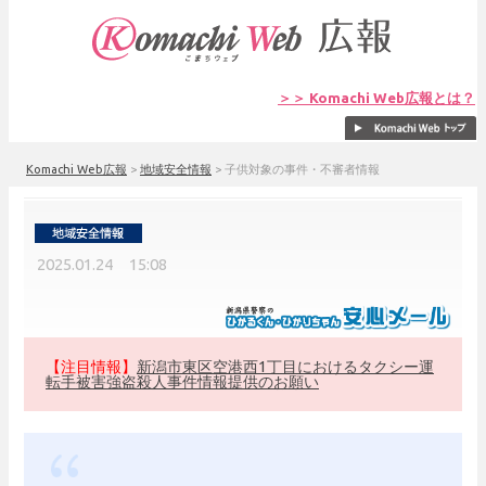
＞＞ Komachi Web広報とは？
Komachi Web広報
>
地域安全情報
>
子供対象の事件・不審者情報
2025.01.24 15:08
【注目情報】
新潟市東区空港西1丁目におけるタクシー運
転手被害強盗殺人事件情報提供のお願い