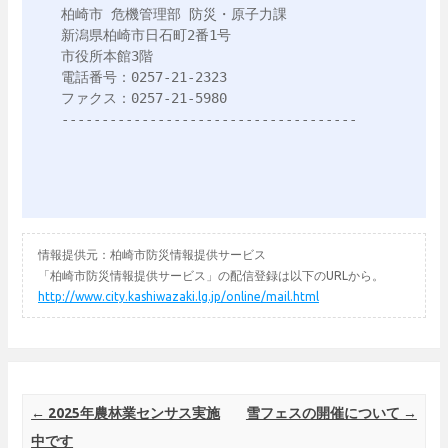
柏崎市 危機管理部 防災・原子力課

新潟県柏崎市日石町2番1号

市役所本館3階

電話番号：0257-21-2323

ファクス：0257-21-5980

-------------------------------------
情報提供元：柏崎市防災情報提供サービス
「柏崎市防災情報提供サービス」の配信登録は以下のURLから。
http://www.city.kashiwazaki.lg.jp/online/mail.html
Post navigation
←
2025年農林業センサス実施
雪フェスの開催について
→
中です