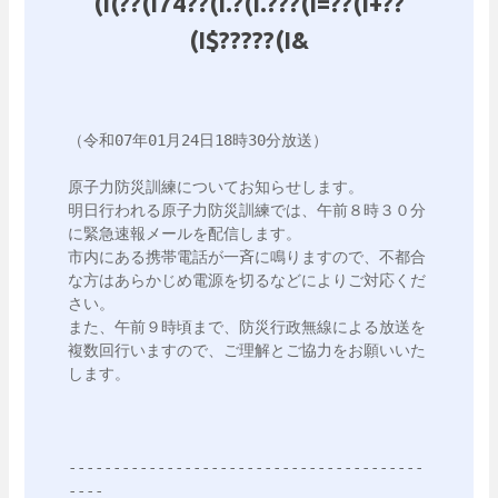
(I(??(I74??(I.?(I.???(I=??(I+??
(I$?????(I&
（令和07年01月24日18時30分放送）

原子力防災訓練についてお知らせします。

明日行われる原子力防災訓練では、午前８時３０分
に緊急速報メールを配信します。

市内にある携帯電話が一斉に鳴りますので、不都合
な方はあらかじめ電源を切るなどによりご対応くだ
さい。

また、午前９時頃まで、防災行政無線による放送を
複数回行いますので、ご理解とご協力をお願いいた
します。

----------------------------------------
----
