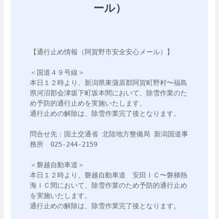
ール）
【通行止め情報（阿賀野市安全安心メール）】

＜国道４９号線＞

本日１２時より、新潟県東蒲原郡阿賀町野村〜福島
県河沼郡会津坂下町坂本間において、除雪作業のた
め予防的通行止めを実施いたします。

通行止めの解除は、除雪作業完了後となります。

問合せ先：国土交通省 北陸地方整備局 新潟国道事
務所　025-244-2159

＜磐越自動車道＞

本日１２時より、磐越自動車道　安田ＩＣ〜磐梯熱
海ＩＣ間において、除雪作業のため予防的通行止め
を実施いたします。

通行止めの解除は、除雪作業完了後となります。
