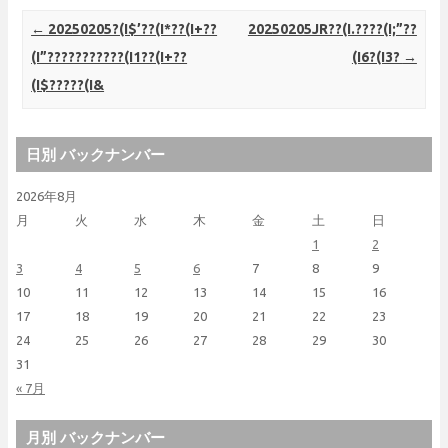
Post navigation
←
20250205?(I$’??(I*??(I+??
20250205JR??(I.????(I;”??
(I”???????????(I1??(I+??
(I6?(I3?
→
(I$?????(I&
日別 バックナンバー
2026年8月
月
火
水
木
金
土
日
1
2
3
4
5
6
7
8
9
10
11
12
13
14
15
16
17
18
19
20
21
22
23
24
25
26
27
28
29
30
31
« 7月
月別 バックナンバー