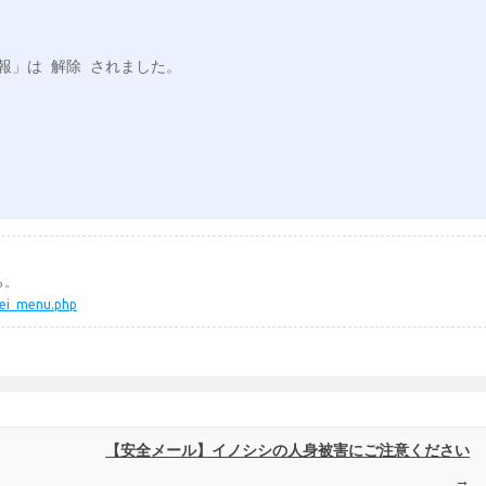
」は 解除 されました。

ら。
kei_menu.php
【安全メール】イノシシの人身被害にご注意ください
→