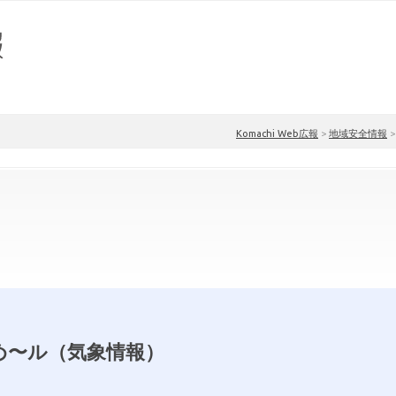
Komachi Web広報
>
地域安全情報
め〜ル（気象情報）