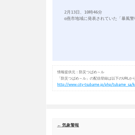
2月13日、10時46分

◎燕市地域に発表されていた「暴風警報
情報提供元：防災つばめ～ル
「防災つばめ～ル」の配信登録は以下のURLか
http://www.city-tsubame.jp/php/tubame_sa/
Post navigation
←
気象警報