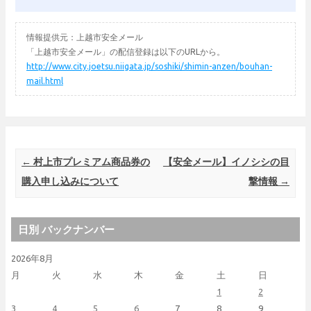
情報提供元：上越市安全メール
「上越市安全メール」の配信登録は以下のURLから。
http://www.city.joetsu.niigata.jp/soshiki/shimin-anzen/bouhan-
mail.html
Post navigation
←
村上市プレミアム商品券の
【安全メール】イノシシの目
購入申し込みについて
撃情報
→
日別 バックナンバー
2026年8月
月
火
水
木
金
土
日
1
2
3
4
5
6
7
8
9