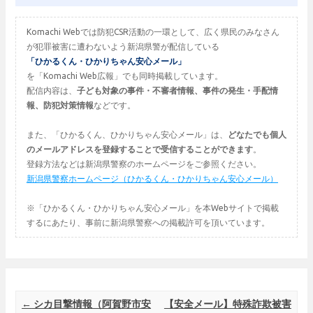
Komachi Webでは防犯CSR活動の一環として、広く県民のみなさん
が犯罪被害に遭わないよう新潟県警が配信している
「ひかるくん・ひかりちゃん安心メール」
を「Komachi Web広報」でも同時掲載しています。
配信内容は、
子ども対象の事件・不審者情報、事件の発生・手配情
報、防犯対策情報
などです。
また、「ひかるくん、ひかりちゃん安心メール」は、
どなたでも個人
のメールアドレスを登録することで受信することができます
。
登録方法などは新潟県警察のホームページをご参照ください。
新潟県警察ホームページ（ひかるくん・ひかりちゃん安心メール）
※「ひかるくん・ひかりちゃん安心メール」を本Webサイトで掲載
するにあたり、事前に新潟県警察への掲載許可を頂いています。
Post navigation
←
シカ目撃情報（阿賀野市安
【安全メール】特殊詐欺被害