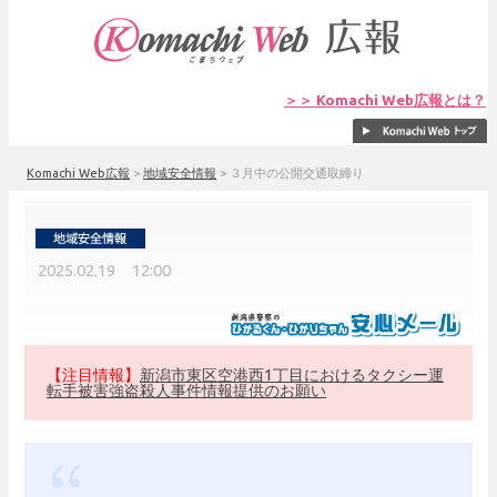
＞＞ Komachi Web広報とは？
Komachi Web広報
>
地域安全情報
>
３月中の公開交通取締り
2025.02.19 12:00
【注目情報】
新潟市東区空港西1丁目におけるタクシー運
転手被害強盗殺人事件情報提供のお願い