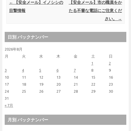
Post navigation
←
【安全メール】イノシシの
【安全メール】市の職員をか
目撃情報
たる不審な電話にご注意くだ
さい。
→
日別 バックナンバー
2026年8月
月
火
水
木
金
土
日
1
2
3
4
5
6
7
8
9
10
11
12
13
14
15
16
17
18
19
20
21
22
23
24
25
26
27
28
29
30
31
« 7月
月別 バックナンバー