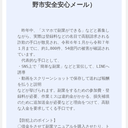
野市安全安心メール）
　昨年中、「スマホで副業ができる」などと募集し
ながら、実際は登録料などの名目で高額請求される
詐欺の手口が散見され、令和６年１月から令和７年
１月までに、約1,800件、54億円の被害が確認され
ています。

　代表的な手口として、

・SNS上で「簡単な副業」などと宣伝して、LINEへ
誘導

・動画をスクリーンショットで保存して送れば報酬
を払うと説明

などが挙げられます。副業をするための参加費・登
録料が必要、作業ミスは違約金がかかる、損失補填
のために追加送金が必要などと理由をつけて、高額
な入金を要求してくる手口です。

【防犯上のポイント】

〇借金をさせて副業マニュアルを購入させたり、ト