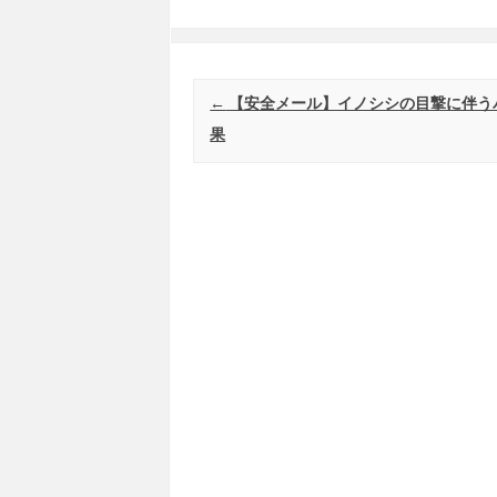
Post navigation
←
【安全メール】イノシシの目撃に伴う
果