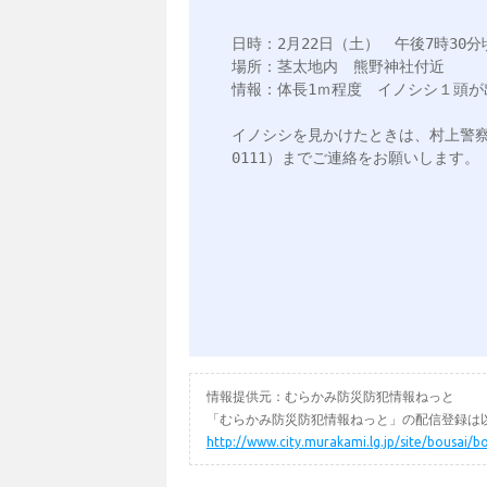
日時：2月22日（土）　午後7時30分
場所：茎太地内　熊野神社付近

情報：体長1ｍ程度　イノシシ１頭が出
イノシシを見かけたときは、村上警察署（0
0111）までご連絡をお願いします。

情報提供元：むらかみ防災防犯情報ねっと
「むらかみ防災防犯情報ねっと」の配信登録は以
http://www.city.murakami.lg.jp/site/bousai/b