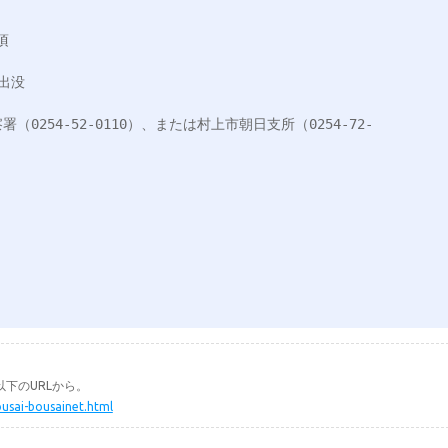
頃　　

没

254-52-0110）、または村上市朝日支所（0254-72-
下のURLから。
ousai-bousainet.html