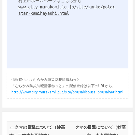
www.city.murakami.lg.jp/site/kanko/polar
star-kamihayashi.html
情報提供元：むらかみ防災防犯情報ねっと
「むらかみ防災防犯情報ねっと」の配信登録は以下のURLから。
http://www.city.murakami.lg.jp/site/bousai/bousai-bousainet.html
Post navigation
←
クマの目撃について（妙高
クマの目撃について（妙高