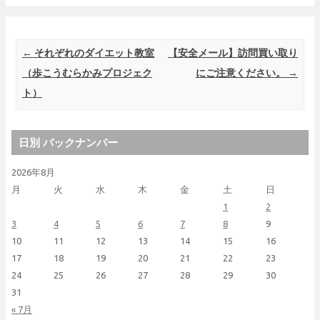
Post navigation
←
それぞれのダイエット教室
【安全メール】訪問買い取り
（歩こうむらかみプロジェク
にご注意ください。
→
ト）
日別 バックナンバー
2026年8月
月
火
水
木
金
土
日
1
2
3
4
5
6
7
8
9
10
11
12
13
14
15
16
17
18
19
20
21
22
23
24
25
26
27
28
29
30
31
« 7月