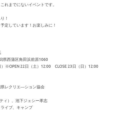
、これまでにないイベントです。
あり！
も予定しています！お楽しみに！
浜
新潟県西蒲区角田浜前原1060
OPEN 22日（土）12:00 CLOSE 23日（日）12:00
潟県レクリエ―ション協会
ナリティ）、池下ジェシー孝志
、ライブ、キャンプ
。