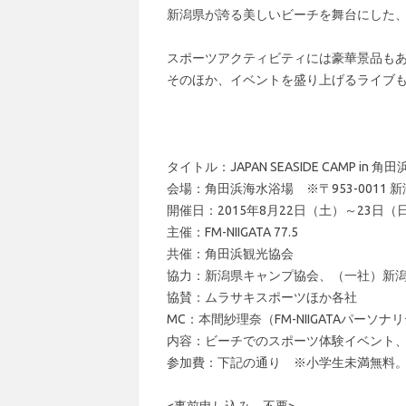
新潟県が誇る美しいビーチを舞台にした
スポーツアクティビティには豪華景品も
そのほか、イベントを盛り上げるライブ
タイトル：JAPAN SEASIDE CAMP in 角田
会場：角田浜海水浴場 ※〒953-0011 
開催日：2015年8月22日（土）～23日（日）※
主催：FM-NIIGATA 77.5
共催：角田浜観光協会
協力：新潟県キャンプ協会、（一社）新
協賛：ムラサキスポーツほか各社
MC：本間紗理奈（FM-NIIGATAパーソ
内容：ビーチでのスポーツ体験イベント
参加費：下記の通り ※小学生未満無料
<事前申し込み 不要>