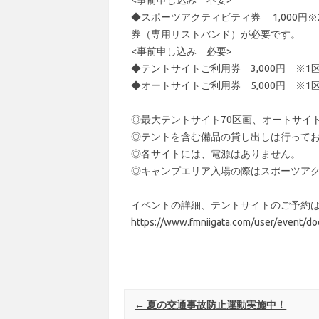
◆スポーツアクティビティ券 1,000円
※
券（専用リストバンド）が必要です。
<事前申し込み 必要>
◆テントサイトご利用券 3,000円 ※1
◆オートサイトご利用券 5,000円 ※1
◎最大テントサイト70区画、オートサイト
◎テントを含む備品の貸し出しは行って
◎各サイトには、電源はありません。
◎キャンプエリア入場の際はスポーツア
イベントの詳細、テントサイトのご予約
https://www.fmniigata.com/user/event/do
Post navigation
←
夏の交通事故防止運動実施中！