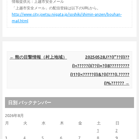
情報提供元：上越市安全メール
「上越市安全メール」の配信登録は以下のURLから。
http://www.city.joetsu.niigata.jp/soshiki/shimin-anzen/bouhan-
mail.html
Post navigation
←
熊の目撃情報（村上地域）
20250528J??(I”??(I)??
(I<?????(I(??(I=?(I8?????????
(I1?(I<?????(I)&?(I(???(I.?????
(I%??????
→
日別 バックナンバー
2026年8月
月
火
水
木
金
土
日
1
2
3
4
5
6
7
8
9