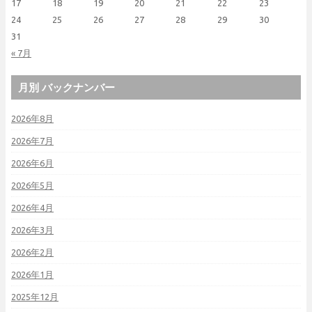
17
18
19
20
21
22
23
24
25
26
27
28
29
30
31
« 7月
月別 バックナンバー
2026年8月
2026年7月
2026年6月
2026年5月
2026年4月
2026年3月
2026年2月
2026年1月
2025年12月