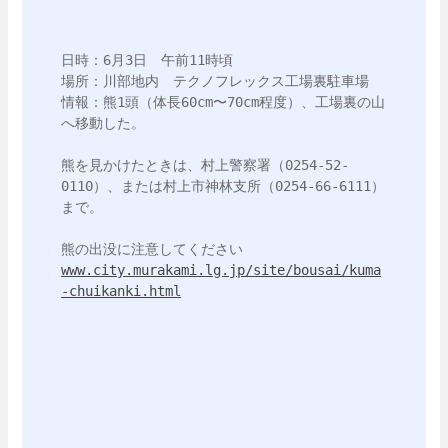
日時：6月3日　午前11時頃

場所：川部地内　テクノフレックス工場裏駐車場

情報：熊1頭（体長60cm〜70cm程度）、工場裏の山
へ移動した。

熊を見かけたときは、村上警察署（0254-52-
0110）、または村上市神林支所（0254-66-6111）
まで。

www.city.murakami.lg.jp/site/bousai/kuma
-chuikanki.html