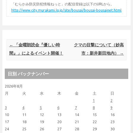
「むらかみ防災防犯情報ねっと」の配信登録は以下のURLから。
http://www.city.murakami.lg.jp/site/bousai/bousai-bousainet.html
Post navigation
←
「金曜朗読会『優しい時
クマの目撃について（妙高
間』」によるイベント開催！
市：新井新田地内）
→
日別 バックナンバー
2026年8月
月
火
水
木
金
土
日
1
2
3
4
5
6
7
8
9
10
11
12
13
14
15
16
17
18
19
20
21
22
23
24
25
26
27
28
29
30