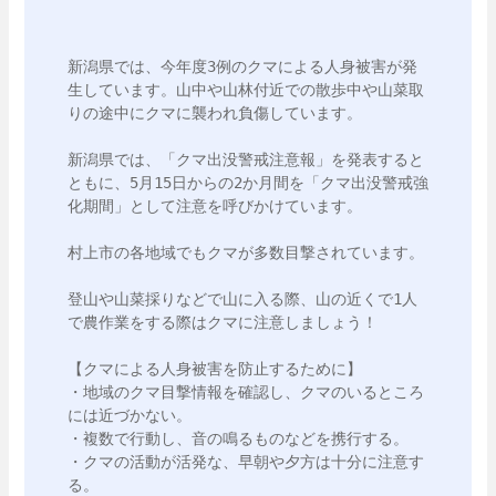
新潟県では、今年度3例のクマによる人身被害が発
生しています。山中や山林付近での散歩中や山菜取
りの途中にクマに襲われ負傷しています。

新潟県では、「クマ出没警戒注意報」を発表すると
ともに、5月15日からの2か月間を「クマ出没警戒強
化期間」として注意を呼びかけています。

村上市の各地域でもクマが多数目撃されています。

登山や山菜採りなどで山に入る際、山の近くで1人
で農作業をする際はクマに注意しましょう！

【クマによる人身被害を防止するために】

・地域のクマ目撃情報を確認し、クマのいるところ
には近づかない。

・複数で行動し、音の鳴るものなどを携行する。

・クマの活動が活発な、早朝や夕方は十分に注意す
る。
