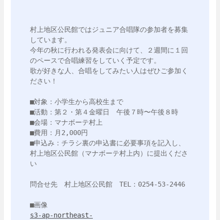
村上地区公民館ではジュニア合唱隊の参加者を募集
しています。

今年の秋に行われる発表会に向けて、２週間に１回
のペースで合唱練習をしていく予定です。

歌が好きな人、合唱をしてみたい人はぜひご参加く
ださい！

■対象：小学生から高校生まで

■活動：第２・第４金曜日　午後７時〜午後８時

■会場：マナボーテ村上

■費用：月2,000円

■申込み：チラシ裏の申込書に必要事項を記入し、
村上地区公民館（マナボーテ村上内）に提出くださ
い

問合せ先　村上地区公民館　TEL：0254-53-2446

s3-ap-northeast-