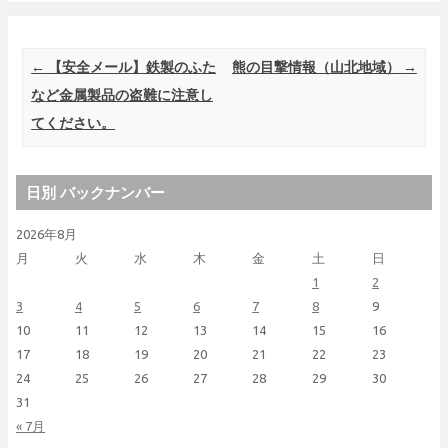
Post navigation
←
【安全メール】鉄製のふた
熊の目撃情報（山北地域）
→
など金属製品の盗難に注意し
てください。
日別 バックナンバー
2026年8月
月
火
水
木
金
土
日
1
2
3
4
5
6
7
8
9
10
11
12
13
14
15
16
17
18
19
20
21
22
23
24
25
26
27
28
29
30
31
« 7月