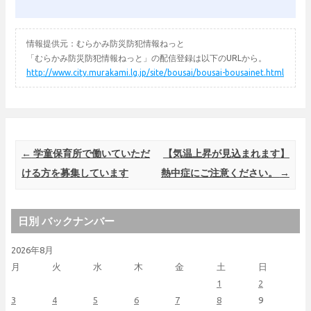
情報提供元：むらかみ防災防犯情報ねっと
「むらかみ防災防犯情報ねっと」の配信登録は以下のURLから。
http://www.city.murakami.lg.jp/site/bousai/bousai-bousainet.html
Post navigation
←
学童保育所で働いていただ
【気温上昇が見込まれます】
ける方を募集しています
熱中症にご注意ください。
→
日別 バックナンバー
2026年8月
月
火
水
木
金
土
日
1
2
3
4
5
6
7
8
9