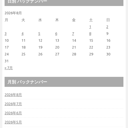
日別 バックナンバー
2026年8月
月
火
水
木
金
土
日
1
2
3
4
5
6
7
8
9
10
11
12
13
14
15
16
17
18
19
20
21
22
23
24
25
26
27
28
29
30
31
« 7月
月別 バックナンバー
2026年8月
2026年7月
2026年6月
2026年5月