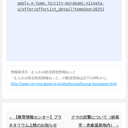
apply.e-tumo.jp/city-murakami-niigata-
u/offer/offerList_detail?tempSeq=20251
情報提供元：むらかみ防災防犯情報ねっと
「むらかみ防災防犯情報ねっと」の配信登録は以下のURLから。
http://www.city.murakami.lg.jp/site/bousai/bousai-bousainet.html
Post navigation
←
【教育情報センター】プラ
クマの目撃について（妙高
ネタリウム上映のお知らせ
市：赤倉温泉地内）
→