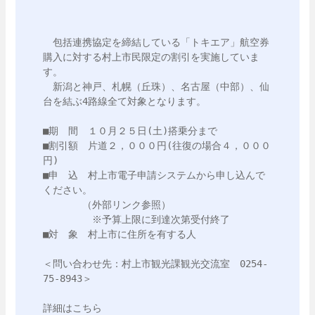
　包括連携協定を締結している「トキエア」航空券
購入に対する村上市民限定の割引を実施していま
す。

　新潟と神戸、札幌（丘珠）、名古屋（中部）、仙
台を結ぶ4路線全て対象となります。

■期　間　１０月２５日(土)搭乗分まで

■割引額　片道２，０００円(往復の場合４，０００
円)

■申　込　村上市電子申請システムから申し込んで
ください。　　

　　　　（外部リンク参照）

　　　　　※予算上限に到達次第受付終了

■対　象　村上市に住所を有する人

＜問い合わせ先：村上市観光課観光交流室　0254-
75-8943＞
