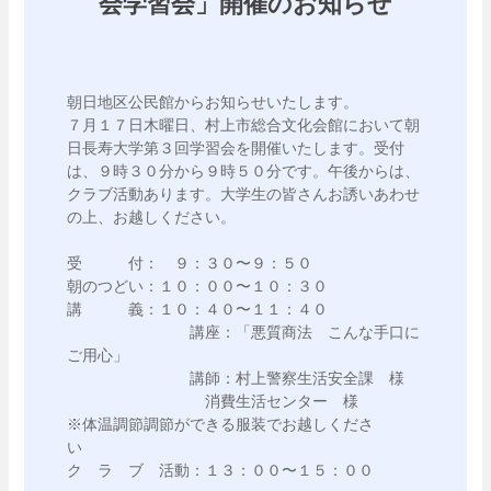
会学習会」開催のお知らせ
朝日地区公民館からお知らせいたします。

７月１７日木曜日、村上市総合文化会館において朝
日長寿大学第３回学習会を開催いたします。受付
は、９時３０分から９時５０分です。午後からは、
クラブ活動あります。大学生の皆さんお誘いあわせ
の上、お越しください。

受　　　付：　９：３０〜９：５０

朝のつどい：１０：００〜１０：３０

講　　　義：１０：４０〜１１：４０

　　　　　　　　講座：「悪質商法　こんな手口に
ご用心」

　　　　　　　　講師：村上警察生活安全課　様

　　　　　　　　　消費生活センター　様

※体温調節調節ができる服装でお越しくださ
い　　　　　

ク　ラ　ブ　活動：１３：００〜１５：００
