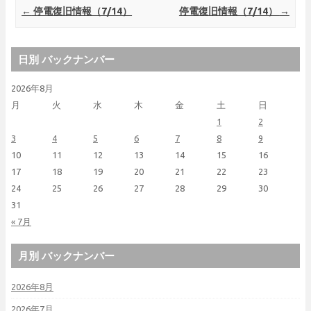
Post navigation
←
停電復旧情報（7/14）
停電復旧情報（7/14）
→
日別 バックナンバー
2026年8月
月
火
水
木
金
土
日
1
2
3
4
5
6
7
8
9
10
11
12
13
14
15
16
17
18
19
20
21
22
23
24
25
26
27
28
29
30
31
« 7月
月別 バックナンバー
2026年8月
2026年7月