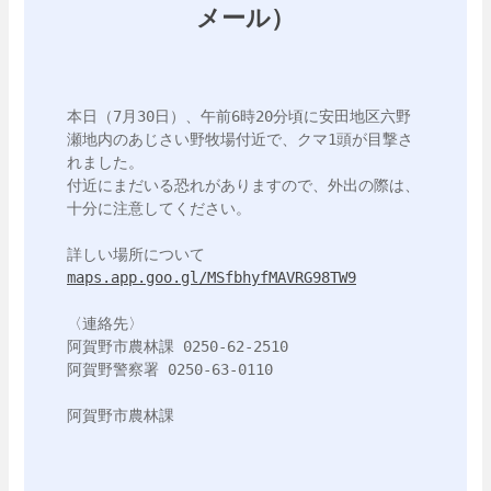
メール）
本日（7月30日）、午前6時20分頃に安田地区六野
瀬地内のあじさい野牧場付近で、クマ1頭が目撃さ
れました。

付近にまだいる恐れがありますので、外出の際は、
十分に注意してください。

maps.app.goo.gl/MSfbhyfMAVRG98TW9
〈連絡先〉

阿賀野市農林課 0250-62-2510

阿賀野警察署 0250-63-0110
