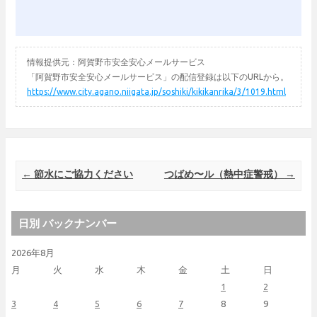
情報提供元：阿賀野市安全安心メールサービス
「阿賀野市安全安心メールサービス」の配信登録は以下のURLから。
https://www.city.agano.niigata.jp/soshiki/kikikanrika/3/1019.html
Post navigation
←
節水にご協力ください
つばめ〜ル（熱中症警戒）
→
日別 バックナンバー
2026年8月
月
火
水
木
金
土
日
1
2
3
4
5
6
7
8
9