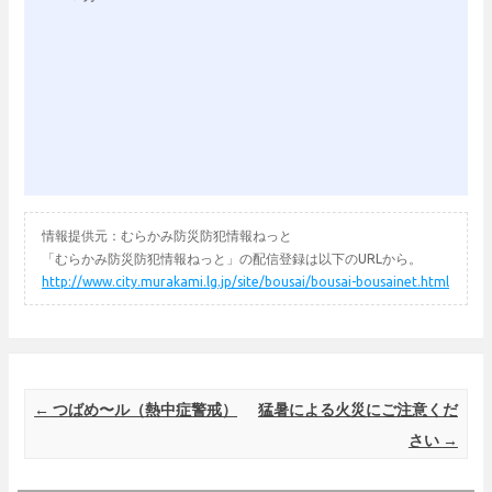
情報提供元：むらかみ防災防犯情報ねっと
「むらかみ防災防犯情報ねっと」の配信登録は以下のURLから。
http://www.city.murakami.lg.jp/site/bousai/bousai-bousainet.html
Post navigation
←
つばめ〜ル（熱中症警戒）
猛暑による火災にご注意くだ
さい
→