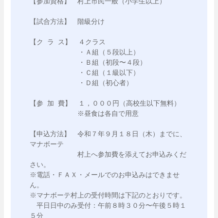
【参加資格】　村上市民一般（小学生以上）

【試合方法】　階級分け

【ク ラ ス】　４クラス

　　　　　　  ・Ａ組（５段以上）

　　　　　　  ・Ｂ組（初段〜４段）

　　　　　　  ・Ｃ組（１級以下）

　　　　　　  ・Ｄ組（初心者）

【参 加 費】　１，０００円（高校生以下無料）

　　　　　　　※昼食は各自で用意

【申込方法】　令和７年９月１８日（木）までに、
マナボーテ　　　

　　　　　　　村上へ参加費を添えてお申込みくだ
さい。

※電話・ＦＡＸ・メールでのお申込みはできませ
ん。

※マナボーテ村上の受付時間は下記のとおりです。

　平日日中のみ受付：午前８時３０分〜午後５時１
５分
