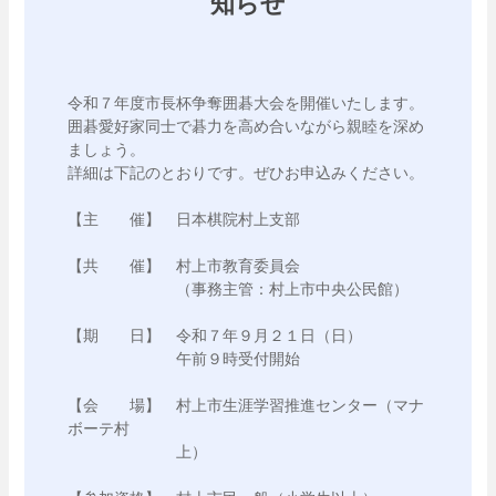
知らせ
令和７年度市長杯争奪囲碁大会を開催いたします。

囲碁愛好家同士で碁力を高め合いながら親睦を深め
ましょう。

詳細は下記のとおりです。ぜひお申込みください。

【主　　催】　日本棋院村上支部

【共　　催】　村上市教育委員会

　　　　　　　（事務主管：村上市中央公民館）

【期　　日】　令和７年９月２１日（日）

　　　　　　　午前９時受付開始　

【会　　場】　村上市生涯学習推進センター（マナ
ボーテ村　　

　　　　　　　上）
