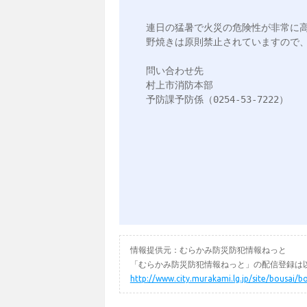
連日の猛暑で火災の危険性が非常に高
野焼きは原則禁止されていますので、
問い合わせ先

村上市消防本部　

予防課予防係（0254-53-7222）

情報提供元：むらかみ防災防犯情報ねっと
「むらかみ防災防犯情報ねっと」の配信登録は以
http://www.city.murakami.lg.jp/site/bousai/b