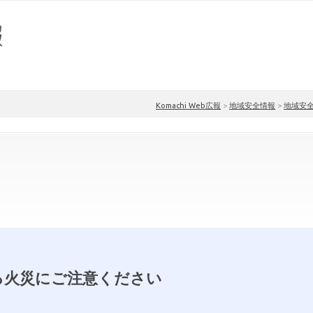
Komachi Web広報
>
地域安全情報
>
地域安
る火災にご注意ください