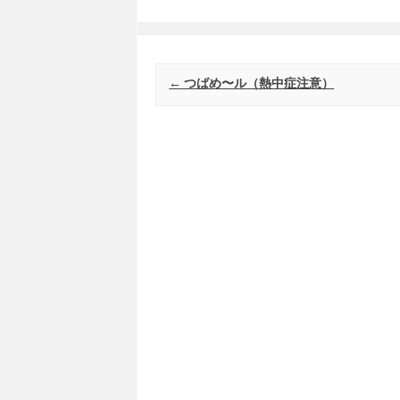
Post navigation
←
つばめ〜ル（熱中症注意）