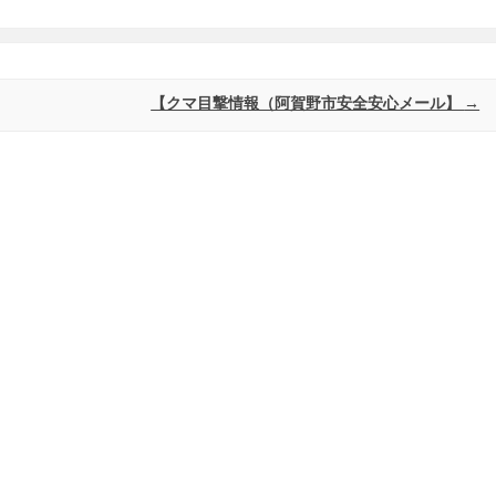
【クマ目撃情報（阿賀野市安全安心メール】
→