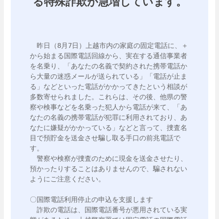
る特殊詐欺が急増しています。
　昨日（8月7日）上越市内の家庭の固定電話に、＋
から始まる国際電話回線から、実在する通信事業者
を名乗り、「あなたの名義で契約された携帯電話か
ら大量の迷惑メールが送られている」「電話が止ま
る」などといった電話がかかってきたという相談が
多数寄せられました。これらは、その後、他県の警
察や検事などを名乗った犯人から電話が来て、「あ
なたの名義の携帯電話が犯罪に利用されており、あ
なたに嫌疑がかかっている」などと言って、捜査名
目で預貯金を送金させ騙し取る手口の前兆電話で
す。

　警察や検察が捜査のために現金を送金させたり、
預かったりすることはありませんので、騙されない
ようにご注意ください。

〇国際電話利用停止の申込を支援します

　詐欺の電話は、国際電話番号が悪用されている実