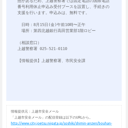
態があるため、上越警察署では固定電話の国際電話
番号利用休止申込み受付ブースを設置し、手続きの
支援を行います。申込みは、無料です。

　日時：8月15日(金)午前10時〜正午

　場所：第四北越銀行高田営業部1階ロビー

（相談窓口）

上越警察署 025-521-0110

【情報提供】上越警察署、市民安全課

情報提供元：上越市安全メール
「上越市安全メール」の配信登録は以下のURLから。
http://www.city.joetsu.niigata.jp/soshiki/shimin-anzen/bouhan-