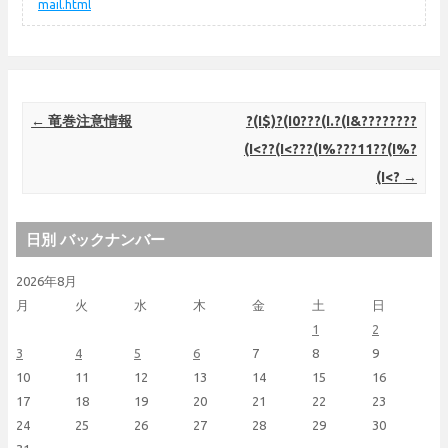
mail.html
Post navigation
←
竜巻注意情報
?(I$)?(I0???(I.?(I&????????
(I<??(I<???(I%???11??(I%?
(I<?
→
日別 バックナンバー
2026年8月
月
火
水
木
金
土
日
1
2
3
4
5
6
7
8
9
10
11
12
13
14
15
16
17
18
19
20
21
22
23
24
25
26
27
28
29
30