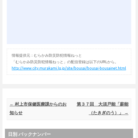
情報提供元：むらかみ防災防犯情報ねっと
「むらかみ防災防犯情報ねっと」の配信登録は以下のURLから。
http://www.city.murakami.lg.jp/site/bousai/bousai-bousainet.html
Post navigation
←
村上市保健医療課からのお
第３７回 大須戸能「薪能
知らせ
（たきぎのう）」
→
日別 バックナンバー