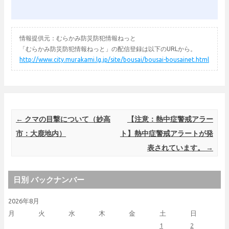
情報提供元：むらかみ防災防犯情報ねっと
「むらかみ防災防犯情報ねっと」の配信登録は以下のURLから。
http://www.city.murakami.lg.jp/site/bousai/bousai-bousainet.html
Post navigation
←
クマの目撃について（妙高
【注意：熱中症警戒アラー
市：大鹿地内）
ト】熱中症警戒アラートが発
表されています。
→
日別 バックナンバー
2026年8月
月
火
水
木
金
土
日
1
2