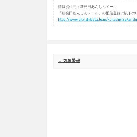
情報提供元：新発田あんしんメール
「新発田あんしんメール」の配信登録は以下のU
http://www.city.shibata.lg.jp/kurashi/iza/ans
Post navigation
←
気象警報