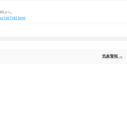
RLから。
hin/1007583.html
気象警報
→