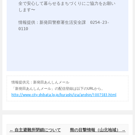
全で安心して暮らせるまちづくりにご協力をお願い
します〜

情報提供：新発田警察署生活安全課　0254-23-
0110

情報提供元：新発田あんしんメール
「新発田あんしんメール」の配信登録は以下のURLから。
http://www.city.shibata.lg.jp/kurashi/iza/anshin/1007583.html
Post navigation
←
自主避難所閉鎖について
熊の目撃情報（山北地域）
→