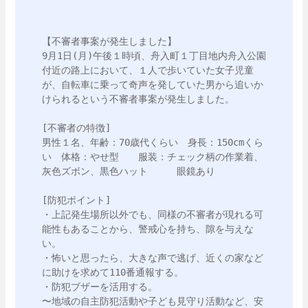
【不審者事案が発生しました】

9月1日(月)午後１時頃、舟入町１丁目地内舟入公園
付近の路上において、１人で歩いていた女子児童
が、自転車に乗って奇声を発していた男から追いか
けられるという不審者事案が発生しました。

[不審者の特徴]

男性１名、年齢：70歳代くらい　身長：150cmくら
い　体格：やせ型　　服装：チェック柄の作業着、
灰色ズボン、黒色ハット　　　眼鏡あり

[防犯ポイント]

・上記発生場所以外でも、同様の不審者が現れる可
能性もあることから、警戒心を持ち、隙を与えな
い。

・怖いと思ったら、大きな声で逃げ、近くの家など
に助けを求めて110番通報する。

・防犯ブザーを活用する。

〜地域の自主防犯活動や子ども見守り活動など、安