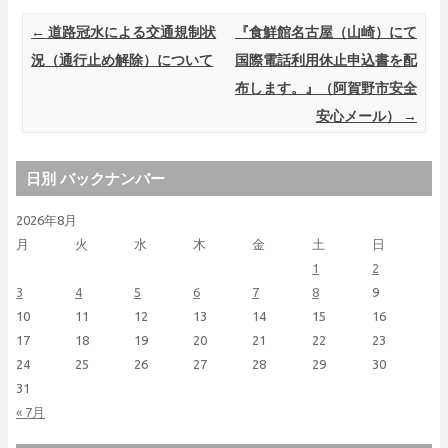
Post navigation
←
道路冠水による交通規制状
『食鮮館名古屋（山崎）にて
況（通行止め解除）について
国際電話利用休止申込書を配
布します。』（阿賀野市安全
安心メール）
→
日別 バックナンバー
2026年8月
月
火
水
木
金
土
日
1
2
3
4
5
6
7
8
9
10
11
12
13
14
15
16
17
18
19
20
21
22
23
24
25
26
27
28
29
30
31
« 7月