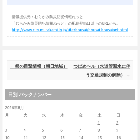
情報提供元：むらかみ防災防犯情報ねっと
「むらかみ防災防犯情報ねっと」の配信登録は以下のURLから。
http://www.city.murakami.lg.jp/site/bousai/bousai-bousainet.html
Post navigation
←
熊の目撃情報（朝日地域）
つばめ〜ル（水道管漏水に伴
う交通規制の解除）
→
日別 バックナンバー
2026年8月
月
火
水
木
金
土
日
1
2
3
4
5
6
7
8
9
10
11
12
13
14
15
16