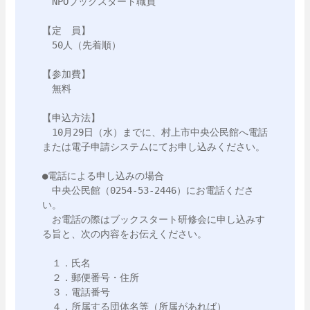
　NPOブックスタート職員

【定　員】

　50人（先着順）

【参加費】

　無料

【申込方法】

　10月29日（水）までに、村上市中央公民館へ電話
または電子申請システムにてお申し込みください。

●電話による申し込みの場合

　中央公民館（0254-53-2446）にお電話くださ
い。

　お電話の際はブックスタート研修会に申し込みす
る旨と、次の内容をお伝えください。

　１．氏名

　２．郵便番号・住所

　３．電話番号

　４．所属する団体名等（所属があれば）
