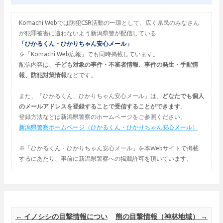
Komachi Webでは防犯CSR活動の一環として、広く県民のみなさん
が犯罪被害に遭わないよう新潟県警が配信している
「ひかるくん・ひかりちゃん安心メール」
を「Komachi Web広報」でも同時掲載しています。
配信内容は、
子ども対象の事件・不審者情報、事件の発生・手配情
報、防犯対策情報
などです。
また、「ひかるくん、ひかりちゃん安心メール」は、
どなたでも個人
のメールアドレスを登録することで受信することができます
。
登録方法などは新潟県警察のホームページをご参照ください。
新潟県警察ホームページ（ひかるくん・ひかりちゃん安心メール）
※「ひかるくん・ひかりちゃん安心メール」を本Webサイトで掲載
するにあたり、事前に新潟県警察への掲載許可を頂いています。
Post navigation
←
イノシシの目撃情報につい
熊の目撃情報（神林地域）
→