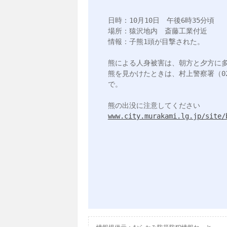
日時：10月10日　午後6時35分頃

場所：猿沢地内　斎藤工業付近

情報：子熊1頭が目撃された。

熊による人身被害は、朝方と夕方に多
熊を見かけたときは、村上警察署（0254
で。

www.city.murakami.lg.jp/site/