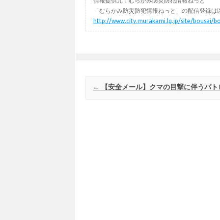
情報提供元：むらかみ防災防犯情報ねっと
「むらかみ防災防犯情報ねっと」の配信登録は以
http://www.city.murakami.lg.jp/site/bousai/b
Post navigation
←
【安全メール】クマの目撃に伴うパト