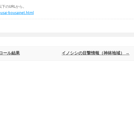
下のURLから。
ousai-bousainet.html
ロール結果
イノシシの目撃情報（神林地域）
→