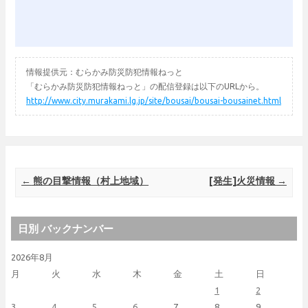
情報提供元：むらかみ防災防犯情報ねっと
「むらかみ防災防犯情報ねっと」の配信登録は以下のURLから。
http://www.city.murakami.lg.jp/site/bousai/bousai-bousainet.html
Post navigation
←
熊の目撃情報（村上地域）
[発生]火災情報
→
日別 バックナンバー
2026年8月
月
火
水
木
金
土
日
1
2
3
4
5
6
7
8
9