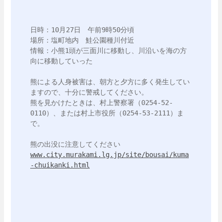
日時：10月27日　午前9時50分頃

場所：塩町地内　鮭公園種川付近

情報：小熊1頭が三面川に移動し、川沿いを海の方
向に移動していった

熊による人身被害は、朝方と夕方に多く発生してい
ますので、十分に警戒してください。

熊を見かけたときは、村上警察署（0254-52-
0110）、または村上市役所（0254-53-2111）ま
で。

www.city.murakami.lg.jp/site/bousai/kuma
-chuikanki.html