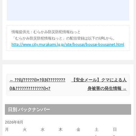
情報提供元：むらかみ防災防犯情報ねっと
「むらかみ防災防犯情報ねっと」の配信登録は以下のURLから。
http://www.city.murakami.lg.jp/site/bousai/bousai-bousainet.html
Post navigation
←
??(I/?????(I+?(I3(????????
【安全メール】クマによる人
(I&?????????????(I<?
身被害の発生情報
→
日別 バックナンバー
2026年8月
月
火
水
木
金
土
日