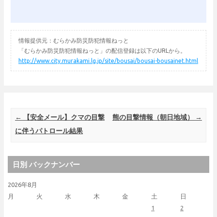
情報提供元：むらかみ防災防犯情報ねっと
「むらかみ防災防犯情報ねっと」の配信登録は以下のURLから。
http://www.city.murakami.lg.jp/site/bousai/bousai-bousainet.html
Post navigation
←
【安全メール】クマの目撃
熊の目撃情報（朝日地域）
→
に伴うパトロール結果
日別 バックナンバー
2026年8月
月
火
水
木
金
土
日
1
2