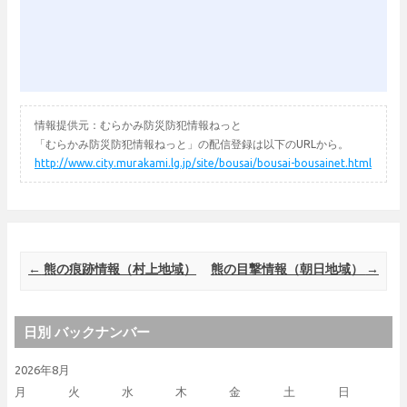
情報提供元：むらかみ防災防犯情報ねっと
「むらかみ防災防犯情報ねっと」の配信登録は以下のURLから。
http://www.city.murakami.lg.jp/site/bousai/bousai-bousainet.html
Post navigation
←
熊の痕跡情報（村上地域）
熊の目撃情報（朝日地域）
→
日別 バックナンバー
2026年8月
月
火
水
木
金
土
日