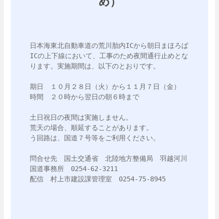
め）
日本海東北自動車道の荒川胎内ICから朝日まほろば
ICの上下線において、工事のため夜間通行止めとな
ります。実施期間は、以下のとおりです。

期日　１０月２８日（火）から１１月７日（金）

時間　２０時から翌日の朝６時まで

土日祝日の夜間は実施しません。

荒天の場合、順延することがあります。

う回路は、国道７号等をご利用ください。　　

問合せ先　国土交通省　北陸地方整備局　羽越河川
国道事務所　0254-62-3211

配信　村上市建設課管理室　0254-75-8945
