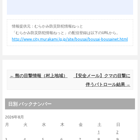
情報提供元：むらかみ防災防犯情報ねっと
「むらかみ防災防犯情報ねっと」の配信登録は以下のURLから。
http://www.city.murakami.lg.jp/site/bousai/bousai-bousainet.html
Post navigation
←
熊の目撃情報（村上地域）
【安全メール】クマの目撃に
伴うパトロール結果
→
日別 バックナンバー
2026年8月
月
火
水
木
金
土
日
1
2
3
4
5
6
7
8
9