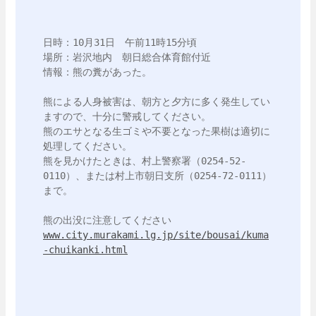
日時：10月31日　午前11時15分頃

場所：岩沢地内　朝日総合体育館付近

情報：熊の糞があった。

熊による人身被害は、朝方と夕方に多く発生してい
ますので、十分に警戒してください。

熊のエサとなる生ゴミや不要となった果樹は適切に
処理してください。

熊を見かけたときは、村上警察署（0254-52-
0110）、または村上市朝日支所（0254-72-0111）
まで。

www.city.murakami.lg.jp/site/bousai/kuma
-chuikanki.html