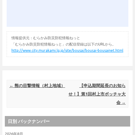
情報提供元：むらかみ防災防犯情報ねっと
「むらかみ防災防犯情報ねっと」の配信登録は以下のURLから。
http://www.city.murakami.lg.jp/site/bousai/bousai-bousainet.html
Post navigation
←
熊の目撃情報（村上地域）
【申込期間延長のお知ら
せ！】第1回村上市ボッチャ大
会
→
日別 バックナンバー
2026年8月