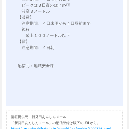
　ピークは３日夜のはじめ頃

　波高３メートル

【濃霧】

　注意期間: ４日未明から４日昼前まで

　視程

　　陸上１００メートル以下

【霜】

　注意期間: ４日朝

配信元：地域安全課

情報提供元：新発田あんしんメール
「新発田あんしんメール」の配信登録は以下のURLから。
http://www.city.shibata.lg.jp/kurashi/iza/anshin/1007583.html