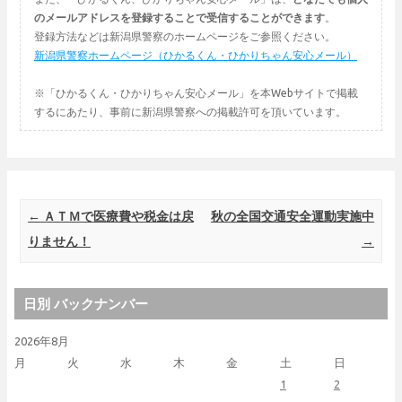
のメールアドレスを登録することで受信することができます
。
登録方法などは新潟県警察のホームページをご参照ください。
新潟県警察ホームページ（ひかるくん・ひかりちゃん安心メール）
※「ひかるくん・ひかりちゃん安心メール」を本Webサイトで掲載
するにあたり、事前に新潟県警察への掲載許可を頂いています。
Post navigation
←
ＡＴＭで医療費や税金は戻
秋の全国交通安全運動実施中
りません！
→
日別 バックナンバー
2026年8月
月
火
水
木
金
土
日
1
2