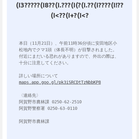
(I3?????(I8??(I.???(I(?(I.??(I????(I!??
(I<??(I+?(I<?
本日（11月21日）、午前11時36分頃に安田地区小
松地内でクマ1頭（体長不明）が目撃されました。

付近にまだいる恐れがありますので、外出の際は、
十分に注意してください。

maps.app.goo.gl/pk3iSRCDtTzNbbKP8
〈連絡先〉

阿賀野市農林課 0250-62-2510

阿賀野警察署 0250-63-0110
