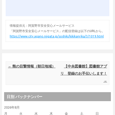
情報提供元：阿賀野市安全安心メールサービス
「阿賀野市安全安心メールサービス」の配信登録は以下のURLから。
https://www.city.agano.niigata.jp/soshiki/kikikanrika/3/1019.html
Post navigation
←
熊の目撃情報（朝日地域）
【中央図書館】図書館アプ
リ 登録のお手伝いします！
→
日別 バックナンバー
2026年8月
月
火
水
木
金
土
日