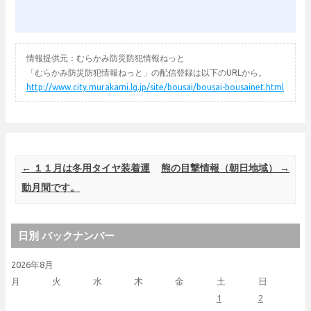
情報提供元：むらかみ防災防犯情報ねっと
「むらかみ防災防犯情報ねっと」の配信登録は以下のURLから。
http://www.city.murakami.lg.jp/site/bousai/bousai-bousainet.html
Post navigation
←
１１月は冬用タイヤ装着運
熊の目撃情報（朝日地域）
→
動月間です。
日別 バックナンバー
2026年8月
月
火
水
木
金
土
日
1
2