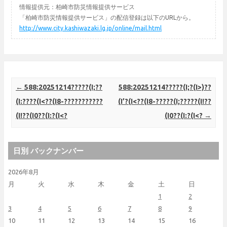
情報提供元：柏崎市防災情報提供サービス
「柏崎市防災情報提供サービス」の配信登録は以下のURLから。
http://www.city.kashiwazaki.lg.jp/online/mail.html
Post navigation
←
588:20251214?????(I;??
588:20251214?????(I;?(I>)??
(I:????(I<??(I8-???????????
(I’?(I<??(I8-?????(I;?????(I!??
(I!??(I0??(I:?(I<?
(I0??(I:?(I<?
→
日別 バックナンバー
2026年8月
月
火
水
木
金
土
日
1
2
3
4
5
6
7
8
9
10
11
12
13
14
15
16