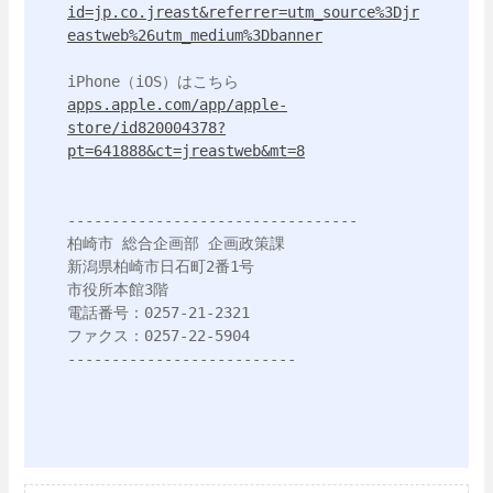
id=jp.co.jreast&referrer=utm_source%3Djr
eastweb%26utm_medium%3Dbanner
apps.apple.com/app/apple-
store/id820004378?
pt=641888&ct=jreastweb&mt=8
---------------------------------

柏崎市 総合企画部 企画政策課

新潟県柏崎市日石町2番1号

市役所本館3階

電話番号：0257-21-2321

ファクス：0257-22-5904

--------------------------