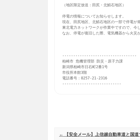
（地区限定放送：田尻・北鯖石地区）

停電の情報についてお知らせします。

現在、田尻地区、北鯖石地区の一部で停電が発
東北電力ネットワークが作業中ですので、今し
なお、停電が復旧した際、電気機器から火災が
----------------------------------

柏崎市 危機管理部 防災・原子力課

新潟県柏崎市日石町2番1号

市役所本館3階

電話番号：0257-21-2316

---------------------------
Post navigation
←
【安全メール】上信越自動車道と国道